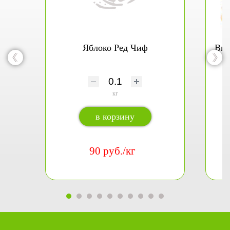
Яблоко Ред Чиф
Вин
кг
в корзину
90 руб./кг