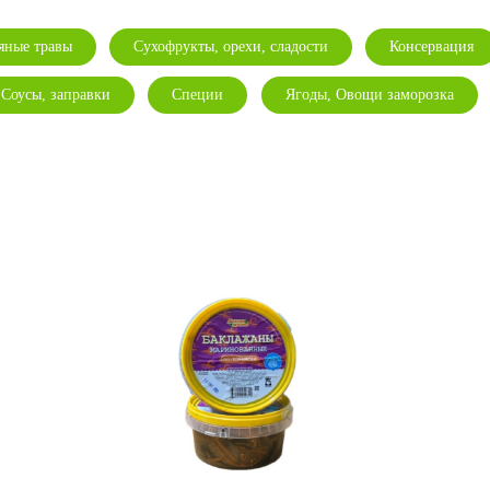
ряные травы
Сухофрукты, орехи, сладости
Консервация
Соусы, заправки
Специи
Ягоды, Овощи заморозка