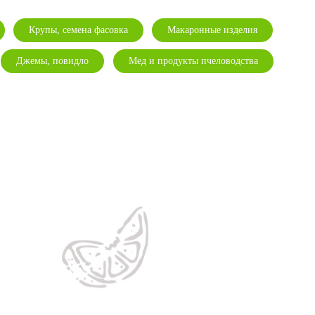
Крупы, семена фасовка
Макаронные изделия
Джемы, повидло
Мед и продукты пчеловодства