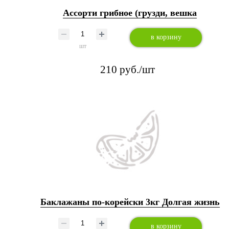
Ассорти грибное (грузди, вешка
в корзину
шт
210 руб./шт
Баклажаны по-корейски 3кг Долгая жизнь
в корзину