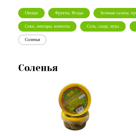
Овощи
Фрукты, Ягоды
Зеленые салаты, п
Соки, нектары, компоты
Соль, сахар, мука
Соленья
Соленья