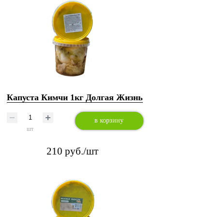
Капуста Кимчи 1кг Долгая Жизнь
в корзину
шт
210 руб./шт