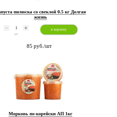
пуста пилюска со свеклой 0.5 кг Долгая
жизнь
в корзину
шт
85 руб./шт
Морковь по-корейски АП 1кг