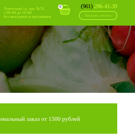
(961)
296-41-39
0
Ленточная 1а, пав. №74
с 08:00 до 16:00
Заказать звонок
без выходных и праздников
мальный заказ от 1500 рублей