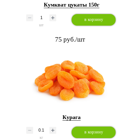
Кумкват цукаты 150г
в корзину
шт
75 руб./шт
Курага
в корзину
кг