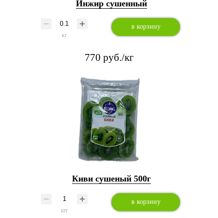
Инжир сушенный
в корзину
кг
770 руб./кг
Киви сушеный 500г
в корзину
шт