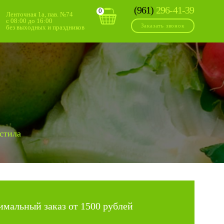
(961)
296-41-39
0
Ленточная 1а, пав. №74
с 08:00 до 16:00
Заказать звонок
без выходных и праздников
стила
мальный заказ от 1500 рублей