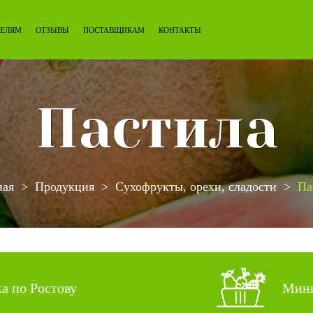
ЕЛЯМ
ОТЗЫВЫ
ПОСТАВЩИКАМ
КОНТАКТЫ
Пастила
ная
Продукция
Сухофрукты, орехи, сладости
Па
ка по Ростову
Мини