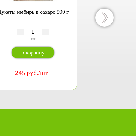
укаты имбирь в сахаре 500 г
Конфеты же
шт
шт
в корзину
в кор
245 руб./шт
380 ру