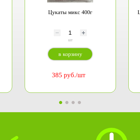
Цукаты микс 400г
Ц
шт
в корзину
385 руб./шт