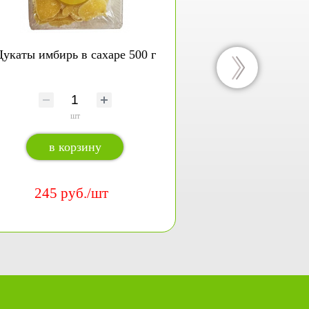
укаты имбирь в сахаре 500 г
Конфеты же
шт
шт
в корзину
в кор
245 руб./шт
380 ру