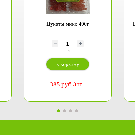
Цукаты микс 400г
Ц
шт
в корзину
385 руб./шт